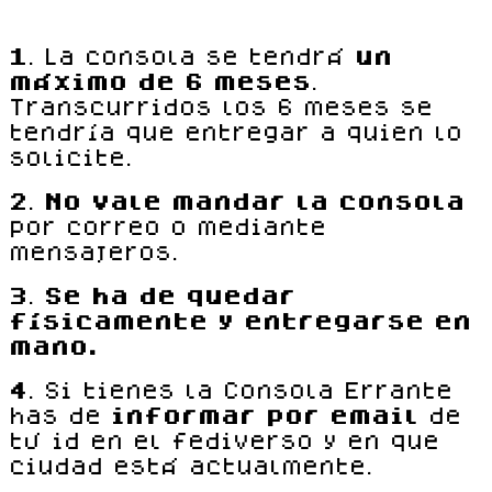
1
. La consola se tendrá
un
máximo de 6 meses
.
Transcurridos los 6 meses se
tendría que entregar a quien lo
solicite.
2
.
No vale mandar la consola
por correo o mediante
mensajeros.
3
.
Se ha de quedar
físicamente y entregarse en
mano.
4
. Si tienes la Consola Errante
has de
informar por email
de
tú id en el fediverso y en que
ciudad está actualmente.