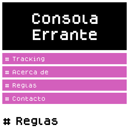
Consola
Errante
# Tracking
# Acerca de
# Reglas
# Contacto
# Reglas