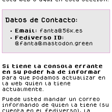
Datos de Contacto:
Email:
fanta@56k.es
Fediverso ID:
@fanta@mastodon.green
Si tiene la consola errante
en su poder ha de informar
para que podamos actualizar en
la web quien la tiene
actualmente.
Puede usted mandar un correo
informando de quien la tiene (su
cuenta en el fediverso), la