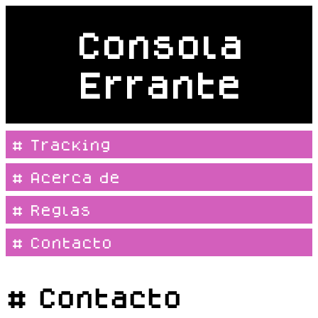
Consola
Errante
# Tracking
# Acerca de
# Reglas
# Contacto
# Contacto