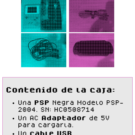
Contenido de la caja:
Una
PSP
Negra Modelo PSP-
2004. SN: HC0508714
Un AC
Adaptador
de 5V
para cargarla.
Un
cable USB