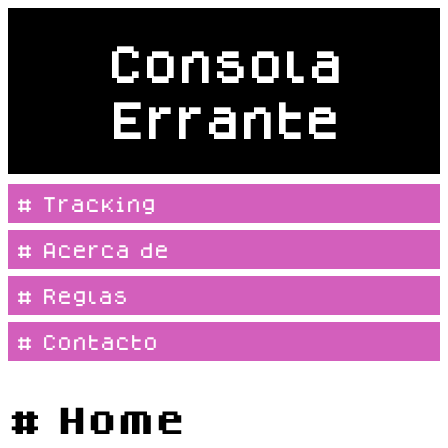
Consola
Errante
# Tracking
# Acerca de
# Reglas
# Contacto
# Home